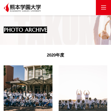
HOME
PHOTO ARCHIVE
MOVIE
2020年度
PHOTO
NEWS&BLOG